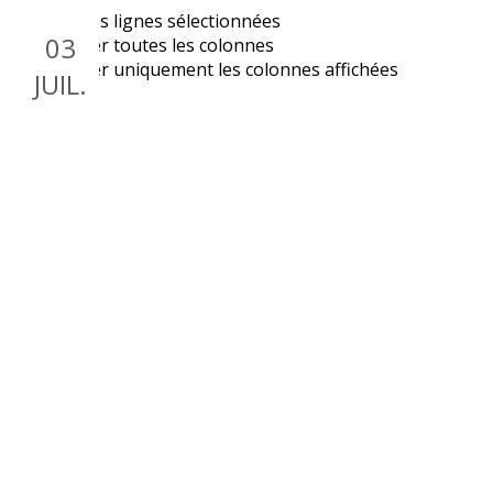
Exporter les lignes sélectionnées
03
Exporter toutes les colonnes
Exporter uniquement les colonnes affichées
JUIL.
Assemblée générale 3 juillet
2025
Le 3 juil. 2025, 18:00